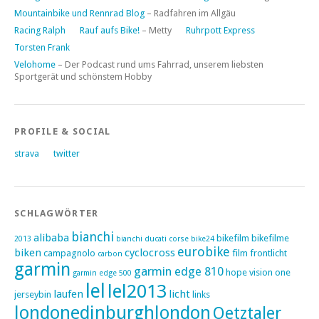
Mountainbike und Rennrad Blog
– Radfahren im Allgäu
Racing Ralph
Rauf aufs Bike!
– Metty
Ruhrpott Express
Torsten Frank
Velohome
– Der Podcast rund ums Fahrrad, unserem liebsten
Sportgerät und schönstem Hobby
PROFILE & SOCIAL
strava
twitter
SCHLAGWÖRTER
bianchi
alibaba
bikefilm
bikefilme
2013
bianchi ducati corse
bike24
eurobike
biken
cyclocross
campagnolo
film
frontlicht
carbon
garmin
garmin edge 810
hope vision one
garmin edge 500
lel
lel2013
laufen
licht
jerseybin
links
londonedinburghlondon
Oetztaler