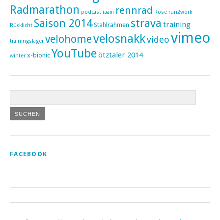
Radmarathon
rennrad
podcast
raam
Rose
run2work
Saison 2014
strava
training
Stahlrahmen
Rücklicht
vimeo
velosnakk
velohome
video
trainingslager
YouTube
ötztaler 2014
x-bionic
winter
FACEBOOK