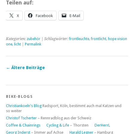
Teilen auf:
X
Facebook
E-Mail
Kategorien:
zubehör
| Schlagwörter:
frontleuchte
,
frontlicht
,
hope vision
one
,
licht
|
Permalink
←
Ältere Beiträge
BIKE-BLOGS
Christiankoeln's Blog
Radsport, Köln, bestimmt auch mal Katzen und
so weiter
Christof Tscherter
– Rennradblog aus der Schweiz
Coffee & Chainrings
Cycling & Life
– Thorsten
DerHerrL
Georg Inderst
– Immer auf Achse
Harald Legner
– Hamburg