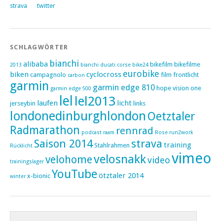
strava
twitter
SCHLAGWÖRTER
bianchi
alibaba
bikefilm
bikefilme
2013
bianchi ducati corse
bike24
eurobike
biken
cyclocross
campagnolo
film
frontlicht
carbon
garmin
garmin edge 810
hope vision one
garmin edge 500
lel
lel2013
laufen
licht
jerseybin
links
londonedinburghlondon
Oetztaler
Radmarathon
rennrad
podcast
raam
Rose
run2work
Saison 2014
strava
training
Stahlrahmen
Rücklicht
vimeo
velosnakk
velohome
video
trainingslager
YouTube
ötztaler 2014
x-bionic
winter