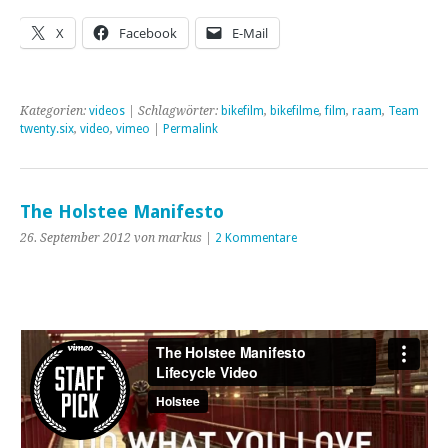
X
Facebook
E-Mail
Kategorien:
videos
| Schlagwörter:
bikefilm
,
bikefilme
,
film
,
raam
,
Team
twenty.six
,
video
,
vimeo
|
Permalink
The Holstee Manifesto
26. September 2012 von markus |
2 Kommentare