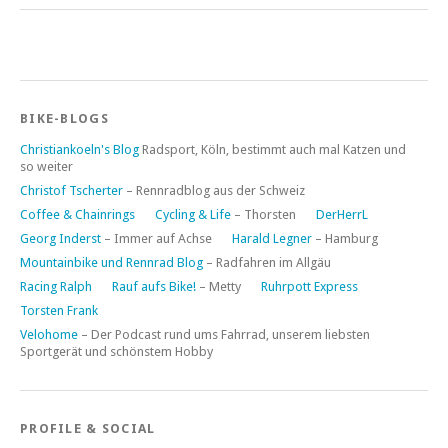
BIKE-BLOGS
Christiankoeln's Blog
Radsport, Köln, bestimmt auch mal Katzen und
so weiter
Christof Tscherter
– Rennradblog aus der Schweiz
Coffee & Chainrings
Cycling & Life
– Thorsten
DerHerrL
Georg Inderst
– Immer auf Achse
Harald Legner
– Hamburg
Mountainbike und Rennrad Blog
– Radfahren im Allgäu
Racing Ralph
Rauf aufs Bike!
– Metty
Ruhrpott Express
Torsten Frank
Velohome
– Der Podcast rund ums Fahrrad, unserem liebsten
Sportgerät und schönstem Hobby
PROFILE & SOCIAL