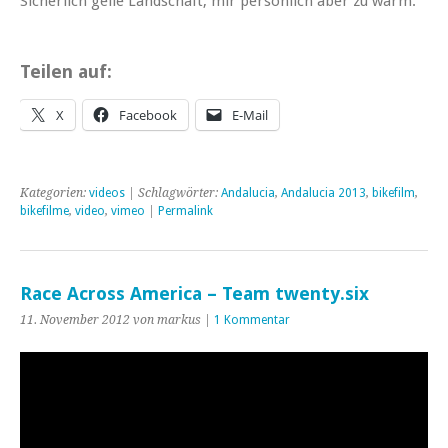
Sicherlich geile Landschaft, mir persönlich aber zu warm.
Teilen auf:
X
Facebook
E-Mail
Kategorien:
videos
| Schlagwörter:
Andalucia
,
Andalucia 2013
,
bikefilm
,
bikefilme
,
video
,
vimeo
|
Permalink
Race Across America – Team twenty.six
11. November 2012 von markus |
1 Kommentar