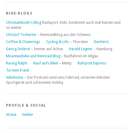
BIKE-BLOGS
Christiankoeln's Blog
Radsport, Köln, bestimmt auch mal Katzen und
so weiter
Christof Tscherter
– Rennradblog aus der Schweiz
Coffee & Chainrings
Cycling & Life
– Thorsten
DerHerrL
Georg Inderst
– Immer auf Achse
Harald Legner
– Hamburg
Mountainbike und Rennrad Blog
– Radfahren im Allgäu
Racing Ralph
Rauf aufs Bike!
– Metty
Ruhrpott Express
Torsten Frank
Velohome
– Der Podcast rund ums Fahrrad, unserem liebsten
Sportgerät und schönstem Hobby
PROFILE & SOCIAL
strava
twitter