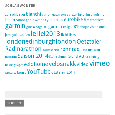
SCHLAGWÖRTER
bianchi
alibaba
bikefilm
bikefilme
2013
bianchi ducati corse
bike24
eurobike
biken
cyclocross
campagnolo
film
frontlicht
carbon
garmin
garmin edge 810
hope vision one
garmin edge 500
lel
lel2013
laufen
licht
jerseybin
links
londonedinburghlondon
Oetztaler
Radmarathon
rennrad
podcast
raam
Rose
run2work
Saison 2014
strava
training
Stahlrahmen
Rücklicht
vimeo
velosnakk
velohome
video
trainingslager
YouTube
ötztaler 2014
x-bionic
winter