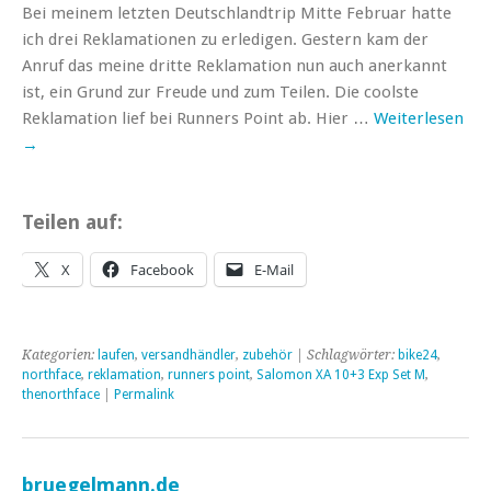
Bei meinem letzten Deutschlandtrip Mitte Februar hatte
ich drei Reklamationen zu erledigen. Gestern kam der
Anruf das meine dritte Reklamation nun auch anerkannt
ist, ein Grund zur Freude und zum Teilen. Die coolste
Reklamation lief bei Runners Point ab. Hier …
Weiterlesen
→
Teilen auf:
X
Facebook
E-Mail
Kategorien:
laufen
,
versandhändler
,
zubehör
| Schlagwörter:
bike24
,
northface
,
reklamation
,
runners point
,
Salomon XA 10+3 Exp Set M
,
thenorthface
|
Permalink
bruegelmann.de