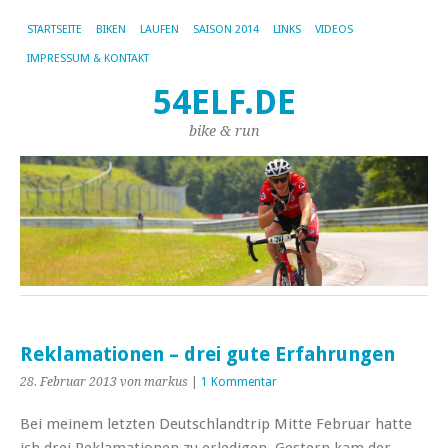
STARTSEITE
BIKEN
LAUFEN
SAISON 2014
LINKS
VIDEOS
IMPRESSUM & KONTAKT
54ELF.DE
bike & run
Reklamationen – drei gute Erfahrungen
28. Februar 2013
von markus
|
1 Kommentar
Bei meinem letzten Deutschlandtrip Mitte Februar hatte
ich drei Reklamationen zu erledigen. Gestern kam der