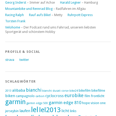
Georg Inderst
– Immer auf Achse
Harald Legner
– Hamburg
Mountainbike und Rennrad Blog
– Radfahren im Allgäu
Racing Ralph
Rauf aufs Bike!
– Metty
Ruhrpott Express
Torsten Frank
Velohome
– Der Podcast rund ums Fahrrad, unserem liebsten
Sportgerät und schönstem Hobby
PROFILE & SOCIAL
strava
twitter
SCHLAGWÖRTER
bianchi
alibaba
bikefilm
bikefilme
2013
bianchi ducati corse
bike24
eurobike
biken
cyclocross
campagnolo
film
frontlicht
carbon
garmin
garmin edge 810
hope vision one
garmin edge 500
lel
lel2013
laufen
licht
jerseybin
links