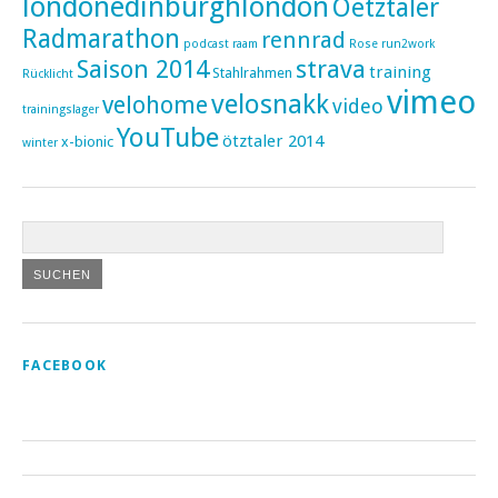
londonedinburghlondon
Oetztaler
Radmarathon
rennrad
podcast
raam
Rose
run2work
Saison 2014
strava
training
Stahlrahmen
Rücklicht
vimeo
velosnakk
velohome
video
trainingslager
YouTube
ötztaler 2014
x-bionic
winter
FACEBOOK