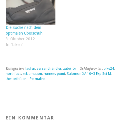
Die Suche nach dem
optimalen Überschuh
3. Oktober 2012
In "biken"
Kategorien:
laufen
,
versandhändler
,
zubehör
| Schlagwörter:
bike24
,
northface
,
reklamation
,
runners point
,
Salomon XA 10+3 Exp Set M
,
thenorthface
|
Permalink
EIN KOMMENTAR