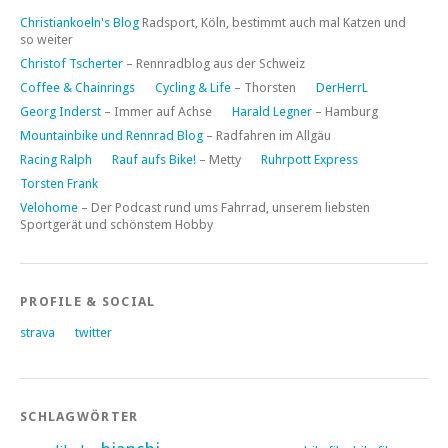
Christiankoeln's Blog
Radsport, Köln, bestimmt auch mal Katzen und
so weiter
Christof Tscherter
– Rennradblog aus der Schweiz
Coffee & Chainrings
Cycling & Life
– Thorsten
DerHerrL
Georg Inderst
– Immer auf Achse
Harald Legner
– Hamburg
Mountainbike und Rennrad Blog
– Radfahren im Allgäu
Racing Ralph
Rauf aufs Bike!
– Metty
Ruhrpott Express
Torsten Frank
Velohome
– Der Podcast rund ums Fahrrad, unserem liebsten
Sportgerät und schönstem Hobby
PROFILE & SOCIAL
strava
twitter
SCHLAGWÖRTER