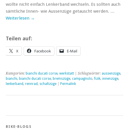
wollte nicht einfach Lenkerband wechseln. Es sollten auch
sämtliche Innen- wie Aussenzüge getauscht werden. …
Weiterlesen
→
Teilen auf:
X
Facebook
E-Mail
Kategorien:
bianchi ducati corse
,
werkstatt
| Schlagwörter:
aussenzüge
,
bianchi
,
bianchi ducati corse
,
bremszüge
,
campagnolo
,
fizik
,
innenzüge
,
lenkerband
,
rennrad
,
schaltzüge
|
Permalink
BIKE-BLOGS