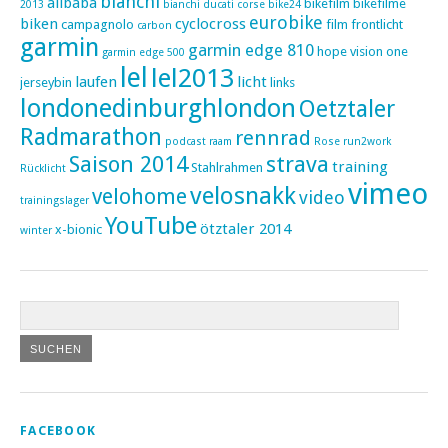
bianchi
alibaba
bikefilm
bikefilme
2013
bianchi ducati corse
bike24
eurobike
biken
cyclocross
campagnolo
film
frontlicht
carbon
garmin
garmin edge 810
hope vision one
garmin edge 500
lel
lel2013
laufen
licht
jerseybin
links
londonedinburghlondon
Oetztaler
Radmarathon
rennrad
podcast
raam
Rose
run2work
Saison 2014
strava
training
Stahlrahmen
Rücklicht
vimeo
velosnakk
velohome
video
trainingslager
YouTube
ötztaler 2014
x-bionic
winter
FACEBOOK