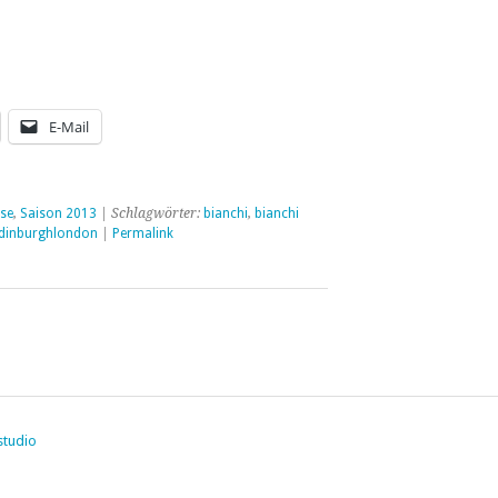
E-Mail
rse
,
Saison 2013
| Schlagwörter:
bianchi
,
bianchi
dinburghlondon
|
Permalink
studio