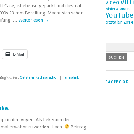
vi
video
t Case, ist ebenso gepackt und diesmal
x-bionic
winter
4000s 23 mm Bereifung. Macht sich schon
YouTube
eifung. …
Weiterlesen
→
ötztaler 2014
E-Mail
hlagwörter:
Oetztaler Radmarathon
|
Permalink
FACEBOOK
nke.
 Pipi in den Augen. Als bekennender
i mal erwähnt zu werden. Hach.
Beitrag