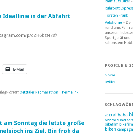
Rauf aufs Bike!
–
Ruhrpott Expres
 Ideallinie in der Abfahrt
Torsten Frank
Velohome
– Der
rund ums Fahrra
unserem liebste
nstagram.com/p/dZH6bzN7If/
Sportgerät und
schönstem Hob
PROFILE & S
E-Mail
strava
twitter
hlagwörter:
Oetztaler Radmarathon
|
Permalink
SCHLAGWÖR
b
alibaba
2013
bianchi ducati cor
st am Sonntag die letzte große
bikefilm
bikefil
biken
campagn
lsjoch ins Ziel. Bin froh da