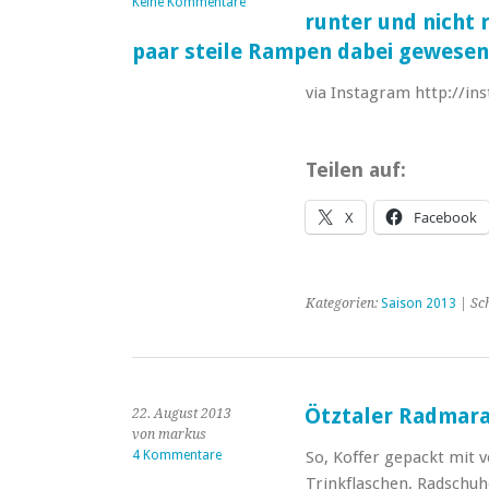
Keine Kommentare
runter und nicht 
paar steile Rampen dabei gewesen
via Instagram http://i
Teilen auf:
X
Facebook
Kategorien:
Saison 2013
| Sc
Ötztaler Radmar
22. August 2013
von markus
4 Kommentare
So, Koffer gepackt mit
Trinkflaschen, Radschuh