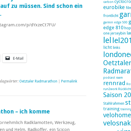
cyclocro
carbon
rauf zu müssen. Sind schon ein
eurobike
fil
gar
.
frontlicht
g
garmin edge 500
nstagram.com/p/dYxzeCt7FU/
edge 810
hop
la
one
jerseybin
lel
lel20
licht
links
londone
E-Mail
Oetztale
Radmara
podcast
raam
hlagwörter:
Oetztaler Radmarathon
|
Permalink
rennrad
Ro
run2work
Rücklich
Saison 2
s
Stahlrahmen
training
trainin
athon – ich komme
velohome
velosnak
 vornehmlich Radklamotten, Werkzeug,
en und Helm. Radkoffer, ein Scicon