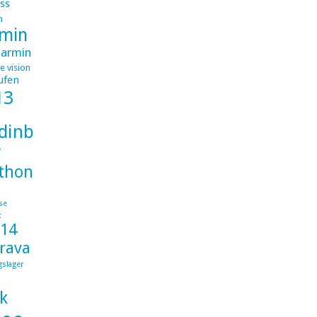
ss
m
min
armin
e vision
ufen
13
dinburghlondon
r
thon
se
t
014
trava
gslager
k