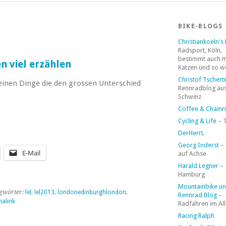
BIKE-BLOGS
Christiankoeln's
Radsport, Köln,
bestimmt auch 
n viel erzählen
Katzen und so w
Christof Tschert
einen Dinge die den grossen Unterschied
Rennradblog aus
Schweiz
Coffee & Chainr
Cycling & Life
– 
DerHerrL
Georg Inderst
–
E-Mail
auf Achse
Harald Legner
–
Hamburg
Mountainbike u
gwörter:
lel
,
lel2013
,
londonedinburghlondon
,
Rennrad Blog
–
alink
Radfahren im Al
Racing Ralph