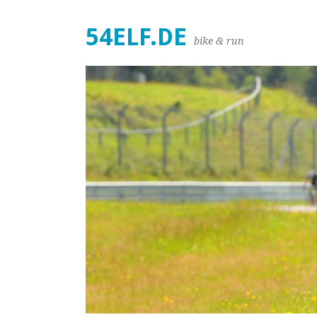
54ELF.DE
bike & run