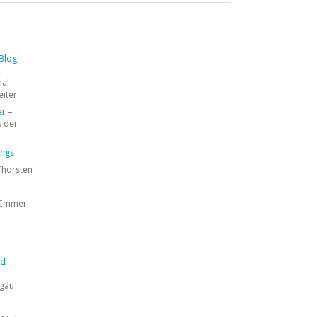
 Blog
mal
eiter
er
–
 der
ings
Thorsten
 Immer
nd
lgäu