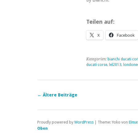
Teilen auf:
X
Facebook
Kategorien:
bianchi ducati co
ducati corse
,
lel2013
,
londone
←
Ältere Beiträge
Proudly powered by
WordPress
|
Theme: Yoko von
Elma
Oben