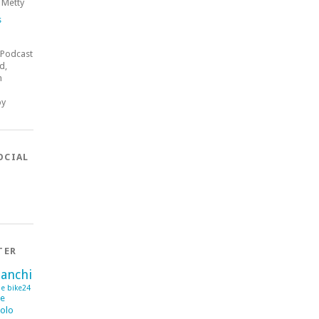
 Metty
s
 Podcast
d,
n
by
OCIAL
TER
ianchi
se
bike24
me
olo