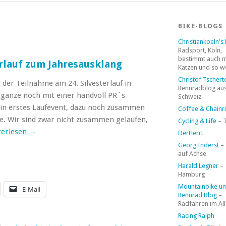
BIKE-BLOGS
Christiankoeln's
Radsport, Köln,
bestimmt auch 
erlauf zum Jahresausklang
Katzen und so w
Christof Tschert
 der Teilnahme am 24. Silvesterlauf in
Rennradblog aus
 ganze noch mit einer handvoll PR´s
Schweiz
n erstes Laufevent, dazu noch zusammen
Coffee & Chainr
e. Wir sind zwar nicht zusammen gelaufen,
Cycling & Life
– 
terlesen
→
DerHerrL
Georg Inderst
–
auf Achse
Harald Legner
–
Hamburg
Mountainbike u
E-Mail
Rennrad Blog
–
Radfahren im Al
Racing Ralph