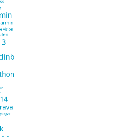
ss
m
min
armin
e vision
ufen
13
dinburghlondon
r
thon
se
t
014
trava
gslager
k