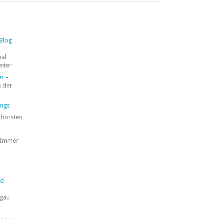
 Blog
mal
eiter
er
–
 der
ings
Thorsten
 Immer
nd
lgäu