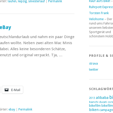
Rauf aufs Bike!
–
rter:
laufen
,
leipzig
,
silvesterlauf
|
Permalink
Ruhrpott Expres
Torsten Frank
Velohome
– Der
rund ums Fahrra
 eBay
unserem liebste
Sportgerät und
schönstem Hob
Deutschlandurlaub und nahm ein paar Dinge
kaufen wollte. Neben zwei alten Mac Minis
dabei. Alles keine besonderen Schätze,
enutzt und original verpackt. Tja, …
PROFILE & S
strava
twitter
SCHLAGWÖR
E-Mail
b
alibaba
2013
bianchi ducati cor
bikefilm
bikefil
biken
örter:
ebay
|
Permalink
campagn