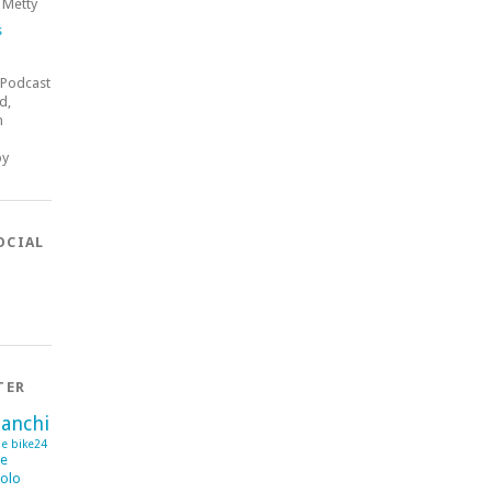
 Metty
s
 Podcast
d,
n
by
OCIAL
TER
ianchi
se
bike24
me
olo