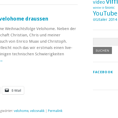
vi
video
x-bionic
winter
YouTube
 velohome draussen
ötztaler 2014
ine Weihnachtsfolge Velohome. Neben der
aft Christian, Chris und meiner
such von Enrico Muax und Christoph.
leicht noch das wir erstmals einen live-
inigen technischen Schwierigkeiten
→
FACEBOOK
E-Mail
agwörter:
velohome
,
velosnakk
|
Permalink