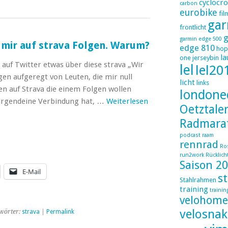
cyclocro
carbon
eurobike
fil
gar
frontlicht
g
garmin edge 500
 mir auf strava Folgen. Warum?
edge 810
hop
la
one
jerseybin
 auf Twitter etwas über diese strava „Wir
lel
lel20
gen aufgeregt von Leuten, die mir null
licht
links
n auf Strava die einem Folgen wollen
londone
irgendeine Verbindung hat, …
Weiterlesen
Oetztale
Radmara
podcast
raam
rennrad
Ro
run2work
Rücklich
Saison 2
E-Mail
s
Stahlrahmen
training
trainin
velohome
velosnak
wörter:
strava
|
Permalink