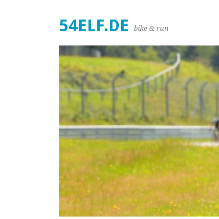
54ELF.DE
bike & run