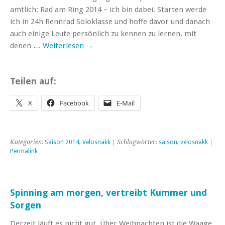
amtlich: Rad am Ring 2014 – ich bin dabei. Starten werde
ich in 24h Rennrad Soloklasse und hoffe davor und danach
auch einige Leute persönlich zu kennen zu lernen, mit
denen …
Weiterlesen
→
Teilen auf:
X
Facebook
E-Mail
Kategorien:
Saison 2014
,
Velosnakk
| Schlagwörter:
saison
,
velosnakk
|
Permalink
Spinning am morgen, vertreibt Kummer und
Sorgen
Derzeit läuft es nicht gut. Über Weihnachten ist die Waage