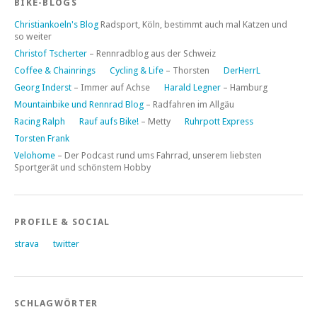
BIKE-BLOGS
Christiankoeln's Blog
Radsport, Köln, bestimmt auch mal Katzen und
so weiter
Christof Tscherter
– Rennradblog aus der Schweiz
Coffee & Chainrings
Cycling & Life
– Thorsten
DerHerrL
Georg Inderst
– Immer auf Achse
Harald Legner
– Hamburg
Mountainbike und Rennrad Blog
– Radfahren im Allgäu
Racing Ralph
Rauf aufs Bike!
– Metty
Ruhrpott Express
Torsten Frank
Velohome
– Der Podcast rund ums Fahrrad, unserem liebsten
Sportgerät und schönstem Hobby
PROFILE & SOCIAL
strava
twitter
SCHLAGWÖRTER