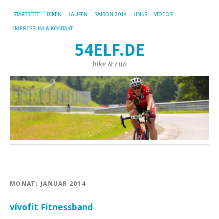
STARTSEITE
BIKEN
LAUFEN
SAISON 2014
LINKS
VIDEOS
IMPRESSUM & KONTAKT
54ELF.DE
bike & run
MONAT:
JANUAR 2014
vívofit Fitnessband