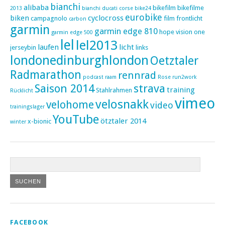
bianchi
alibaba
bikefilm
bikefilme
2013
bianchi ducati corse
bike24
eurobike
biken
cyclocross
campagnolo
film
frontlicht
carbon
garmin
garmin edge 810
hope vision one
garmin edge 500
lel
lel2013
laufen
licht
jerseybin
links
londonedinburghlondon
Oetztaler
Radmarathon
rennrad
podcast
raam
Rose
run2work
Saison 2014
strava
training
Stahlrahmen
Rücklicht
vimeo
velosnakk
velohome
video
trainingslager
YouTube
ötztaler 2014
x-bionic
winter
FACEBOOK