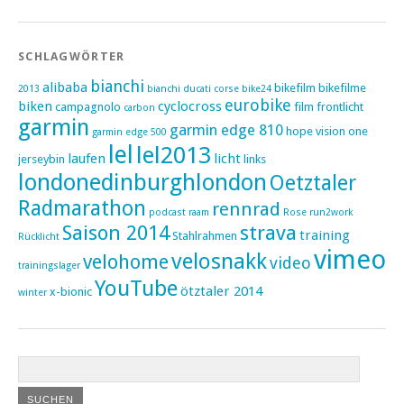
SCHLAGWÖRTER
bianchi
alibaba
bikefilm
bikefilme
2013
bianchi ducati corse
bike24
eurobike
biken
cyclocross
campagnolo
film
frontlicht
carbon
garmin
garmin edge 810
hope vision one
garmin edge 500
lel
lel2013
laufen
licht
jerseybin
links
londonedinburghlondon
Oetztaler
Radmarathon
rennrad
podcast
raam
Rose
run2work
Saison 2014
strava
training
Stahlrahmen
Rücklicht
vimeo
velosnakk
velohome
video
trainingslager
YouTube
ötztaler 2014
x-bionic
winter