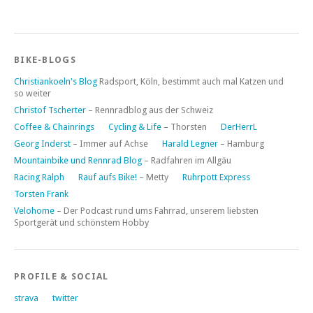
BIKE-BLOGS
Christiankoeln's Blog
Radsport, Köln, bestimmt auch mal Katzen und
so weiter
Christof Tscherter
– Rennradblog aus der Schweiz
Coffee & Chainrings
Cycling & Life
– Thorsten
DerHerrL
Georg Inderst
– Immer auf Achse
Harald Legner
– Hamburg
Mountainbike und Rennrad Blog
– Radfahren im Allgäu
Racing Ralph
Rauf aufs Bike!
– Metty
Ruhrpott Express
Torsten Frank
Velohome
– Der Podcast rund ums Fahrrad, unserem liebsten
Sportgerät und schönstem Hobby
PROFILE & SOCIAL
strava
twitter