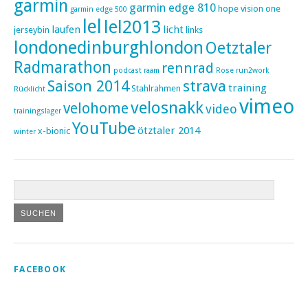
garmin
garmin edge 810
hope vision one
garmin edge 500
lel
lel2013
laufen
licht
jerseybin
links
londonedinburghlondon
Oetztaler
Radmarathon
rennrad
podcast
raam
Rose
run2work
Saison 2014
strava
training
Stahlrahmen
Rücklicht
vimeo
velosnakk
velohome
video
trainingslager
YouTube
ötztaler 2014
x-bionic
winter
FACEBOOK