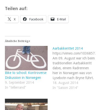
Teilen auf:
X
Facebook
E-Mail
Ähnliche Beiträge
Aarbakkerittet 2014
https://vimeo.com/103685729
Am 09. August war ich beim
traditionellen Aarbakkeritt
dabei, einem Radrennen
Bike to school: Kontroverse
hier in Norwegen was von
Diskussion in Norwegen
Lysebotn nach Bryne führt.
9. September 2014
Etwas über 140 km und
18. August 2014
In "tellerrand"
2000 hm. Das tolle daran:
In "Saison 2014"
zum Start gehts mit dem
Boot über den Lysefjord
und ein paar km nach dem
Start geht es direkt…