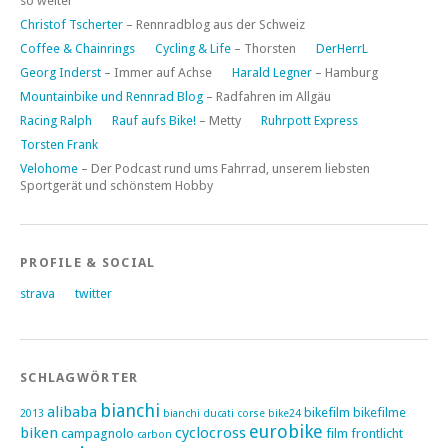
so weiter
Christof Tscherter
– Rennradblog aus der Schweiz
Coffee & Chainrings
Cycling & Life
– Thorsten
DerHerrL
Georg Inderst
– Immer auf Achse
Harald Legner
– Hamburg
Mountainbike und Rennrad Blog
– Radfahren im Allgäu
Racing Ralph
Rauf aufs Bike!
– Metty
Ruhrpott Express
Torsten Frank
Velohome
– Der Podcast rund ums Fahrrad, unserem liebsten
Sportgerät und schönstem Hobby
PROFILE & SOCIAL
strava
twitter
SCHLAGWÖRTER
bianchi
alibaba
bikefilm
bikefilme
2013
bianchi ducati corse
bike24
eurobike
biken
cyclocross
campagnolo
film
frontlicht
carbon