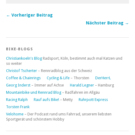
← Vorheriger Beitrag
Nächster Beitrag →
BIKE-BLOGS
Christiankoeln's Blog
Radsport, Köln, bestimmt auch mal Katzen und
so weiter
Christof Tscherter
– Rennradblog aus der Schweiz
Coffee & Chainrings
Cycling & Life
– Thorsten
DerHerrL
Georg Inderst
– Immer auf Achse
Harald Legner
– Hamburg
Mountainbike und Rennrad Blog
– Radfahren im Allgäu
Racing Ralph
Rauf aufs Bike!
– Metty
Ruhrpott Express
Torsten Frank
Velohome
– Der Podcast rund ums Fahrrad, unserem liebsten
Sportgerät und schönstem Hobby