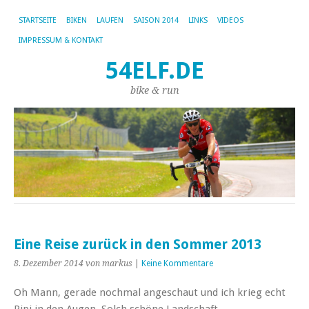
STARTSEITE
BIKEN
LAUFEN
SAISON 2014
LINKS
VIDEOS
IMPRESSUM & KONTAKT
54ELF.DE
bike & run
Eine Reise zurück in den Sommer 2013
8. Dezember 2014
von markus
|
Keine Kommentare
Oh Mann, gerade nochmal angeschaut und ich krieg echt
Pipi in den Augen. Solch schöne Landschaft,