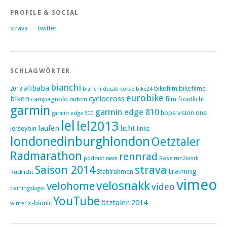
PROFILE & SOCIAL
strava
twitter
SCHLAGWÖRTER
bianchi
alibaba
bikefilm
bikefilme
2013
bianchi ducati corse
bike24
eurobike
biken
cyclocross
campagnolo
film
frontlicht
carbon
garmin
garmin edge 810
hope vision one
garmin edge 500
lel
lel2013
laufen
licht
jerseybin
links
londonedinburghlondon
Oetztaler
Radmarathon
rennrad
podcast
raam
Rose
run2work
Saison 2014
strava
training
Stahlrahmen
Rücklicht
vimeo
velosnakk
velohome
video
trainingslager
YouTube
ötztaler 2014
x-bionic
winter