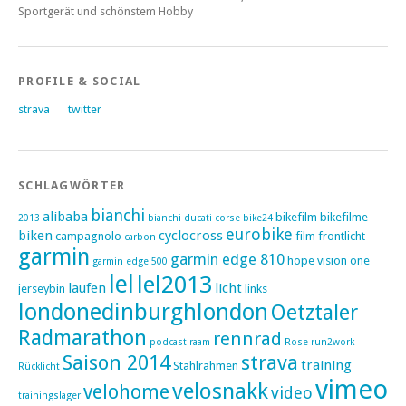
Sportgerät und schönstem Hobby
PROFILE & SOCIAL
strava
twitter
SCHLAGWÖRTER
bianchi
alibaba
bikefilm
bikefilme
2013
bianchi ducati corse
bike24
eurobike
biken
cyclocross
campagnolo
film
frontlicht
carbon
garmin
garmin edge 810
hope vision one
garmin edge 500
lel
lel2013
laufen
licht
jerseybin
links
londonedinburghlondon
Oetztaler
Radmarathon
rennrad
podcast
raam
Rose
run2work
Saison 2014
strava
training
Stahlrahmen
Rücklicht
vimeo
velosnakk
velohome
video
trainingslager