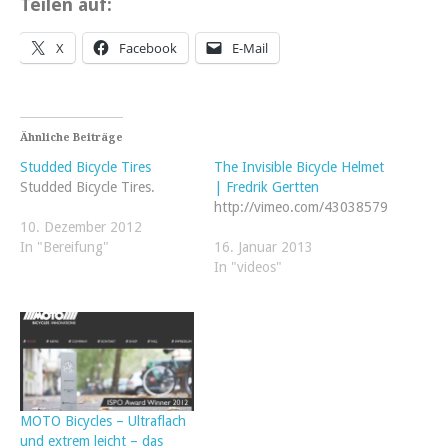
Teilen auf:
X
Facebook
E-Mail
Ähnliche Beiträge
Studded Bicycle Tires
The Invisible Bicycle Helmet
Studded Bicycle Tires.
| Fredrik Gertten
http://vimeo.com/43038579
10. Dezember 2012
In "Bereifung"
16. Januar 2013
In "videos"
MOTO Bicycles – Ultraflach
und extrem leicht – das