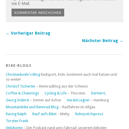
via E-Mail.
← Vorheriger Beitrag
Nächster Beitrag →
BIKE-BLOGS
Christiankoeln's Blog
Radsport, Köln, bestimmt auch mal Katzen und
so weiter
Christof Tscherter
– Rennradblog aus der Schweiz
Coffee & Chainrings
Cycling & Life
– Thorsten
DerHerrL
Georg Inderst
– Immer auf Achse
Harald Legner
– Hamburg
Mountainbike und Rennrad Blog
– Radfahren im Allgäu
Racing Ralph
Rauf aufs Bike!
– Metty
Ruhrpott Express
Torsten Frank
Velohome
– Der Podcast rund ums Fahrrad, unserem liebsten