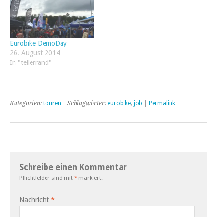
Eurobike DemoDay
26. August 2014
In "tellerrand"
Kategorien:
touren
| Schlagwörter:
eurobike
,
job
|
Permalink
Schreibe einen Kommentar
Pflichtfelder sind mit
*
markiert.
Nachricht
*