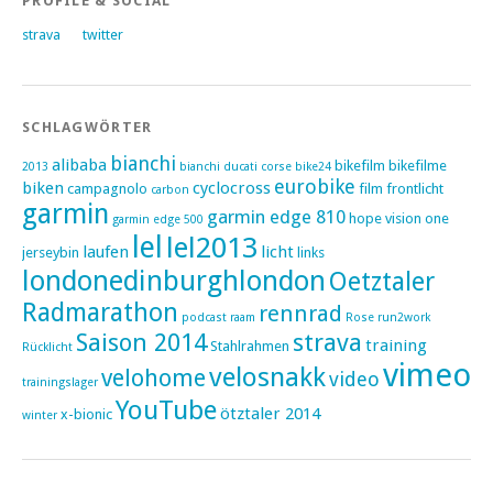
PROFILE & SOCIAL
strava
twitter
SCHLAGWÖRTER
bianchi
alibaba
bikefilm
bikefilme
2013
bianchi ducati corse
bike24
eurobike
biken
cyclocross
campagnolo
film
frontlicht
carbon
garmin
garmin edge 810
hope vision one
garmin edge 500
lel
lel2013
laufen
licht
jerseybin
links
londonedinburghlondon
Oetztaler
Radmarathon
rennrad
podcast
raam
Rose
run2work
Saison 2014
strava
training
Stahlrahmen
Rücklicht
vimeo
velosnakk
velohome
video
trainingslager
YouTube
ötztaler 2014
x-bionic
winter