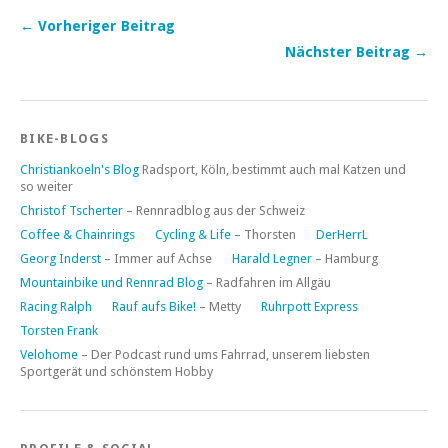
← Vorheriger Beitrag
Nächster Beitrag →
BIKE-BLOGS
Christiankoeln's Blog
Radsport, Köln, bestimmt auch mal Katzen und
so weiter
Christof Tscherter
– Rennradblog aus der Schweiz
Coffee & Chainrings
Cycling & Life
– Thorsten
DerHerrL
Georg Inderst
– Immer auf Achse
Harald Legner
– Hamburg
Mountainbike und Rennrad Blog
– Radfahren im Allgäu
Racing Ralph
Rauf aufs Bike!
– Metty
Ruhrpott Express
Torsten Frank
Velohome
– Der Podcast rund ums Fahrrad, unserem liebsten
Sportgerät und schönstem Hobby