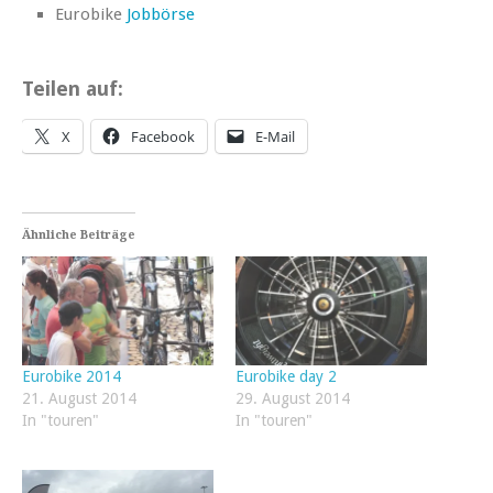
Eurobike
Jobbörse
Teilen auf:
X
Facebook
E-Mail
Ähnliche Beiträge
Eurobike 2014
Eurobike day 2
21. August 2014
29. August 2014
In "touren"
In "touren"