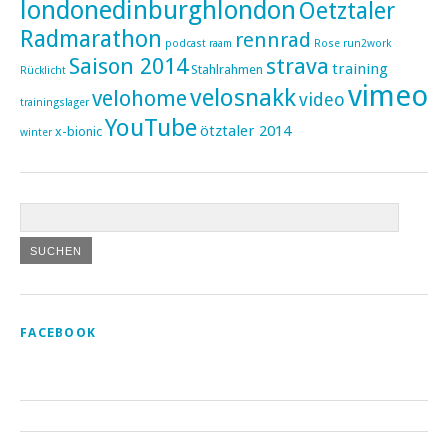
londonedinburghlondon
Oetztaler
Radmarathon
rennrad
podcast
raam
Rose
run2work
Saison 2014
strava
training
Stahlrahmen
Rücklicht
vimeo
velosnakk
velohome
video
trainingslager
YouTube
ötztaler 2014
x-bionic
winter
FACEBOOK