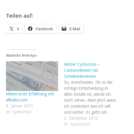
Teilen auf:
X
Facebook
E-Mail
Ähnliche Beiträge
Winter Cyclocross –
Carbonrahmen mit
Scheibenbremsen
So, entschieden. Ob es die
richtige Entscheidung in
Meine erste Erfahrung mit
allen Details ist, werde ich
alibaba.com
noch sehen. Aber jetzt weiss
8. Januar 2013
ich zumindest was ich will
In "cyclocross"
und woher. Es geht um
mein Winter-Cyclocross-
3. Dezember 2012
Schlechtwetterbike über das
In "cyclocross"
ich Ende Oktober meine