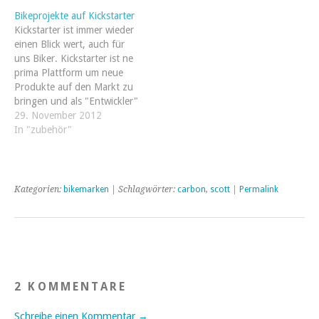
ersten Gedanken schrieb.
Bikeprojekte auf Kickstarter
Ich möchte das Bike gern
Kickstarter ist immer wieder
selber aufbauen, nix von
einen Blick wert, auch für
der Stange.…
uns Biker. Kickstarter ist ne
prima Plattform um neue
Produkte auf den Markt zu
bringen und als "Entwickler"
dieser eine Vorfinanzierung
29. November 2012
zu bekommen die einen
In "zubehör"
unabhängig hält. Beim
supporten von Projekten
sollte man aber nicht
vergessen, das kickstarter
Kategorien:
bikemarken
| Schlagwörter:
carbon
,
scott
|
Permalink
keine Onlineshop ist.…
2 KOMMENTARE
Schreibe einen Kommentar →