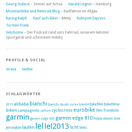
Georg Inderst
– Immer auf Achse
Harald Legner
– Hamburg
Mountainbike und Rennrad Blog
– Radfahren im Allgäu
Racing Ralph
Rauf aufs Bike!
– Metty
Ruhrpott Express
Torsten Frank
Velohome
– Der Podcast rund ums Fahrrad, unserem liebsten
Sportgerät und schönstem Hobby
PROFILE & SOCIAL
strava
twitter
SCHLAGWÖRTER
bianchi
alibaba
bikefilm
bikefilme
2013
bianchi ducati corse
bike24
eurobike
biken
cyclocross
campagnolo
film
frontlicht
carbon
garmin
garmin edge 810
hope vision one
garmin edge 500
lel
lel2013
laufen
licht
jerseybin
links