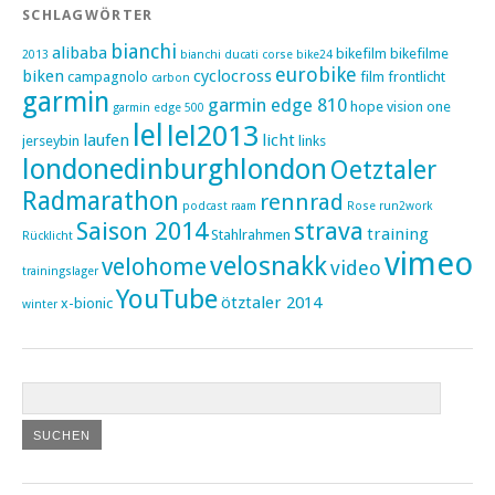
SCHLAGWÖRTER
bianchi
alibaba
bikefilm
bikefilme
2013
bianchi ducati corse
bike24
eurobike
biken
cyclocross
campagnolo
film
frontlicht
carbon
garmin
garmin edge 810
hope vision one
garmin edge 500
lel
lel2013
laufen
licht
jerseybin
links
londonedinburghlondon
Oetztaler
Radmarathon
rennrad
podcast
raam
Rose
run2work
Saison 2014
strava
training
Stahlrahmen
Rücklicht
vimeo
velosnakk
velohome
video
trainingslager
YouTube
ötztaler 2014
x-bionic
winter