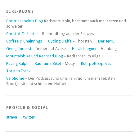
BIKE-BLOGS
Christiankoeln's Blog
Radsport, Köln, bestimmt auch mal Katzen und
so weiter
Christof Tscherter
– Rennradblog aus der Schweiz
Coffee & Chainrings
Cycling & Life
– Thorsten
DerHerrL
Georg Inderst
– Immer auf Achse
Harald Legner
– Hamburg
Mountainbike und Rennrad Blog
– Radfahren im Allgäu
Racing Ralph
Rauf aufs Bike!
– Metty
Ruhrpott Express
Torsten Frank
Velohome
– Der Podcast rund ums Fahrrad, unserem liebsten
Sportgerät und schönstem Hobby
PROFILE & SOCIAL
strava
twitter