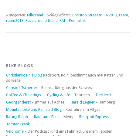
Kategorien:
tellerrand
| Schlagwörter:
Christop Strasser
,
RA 2013
,
raam
,
raam2013
,
Race around Irland
,
RAI
|
Permalink
BIKE-BLOGS
Christiankoeln's Blog
Radsport, Köln, bestimmt auch mal Katzen und
so weiter
Christof Tscherter
– Rennradblog aus der Schweiz
Coffee & Chainrings
Cycling & Life
– Thorsten
DerHerrL
Georg Inderst
– Immer auf Achse
Harald Legner
– Hamburg
Mountainbike und Rennrad Blog
– Radfahren im Allgäu
Racing Ralph
Rauf aufs Bike!
– Metty
Ruhrpott Express
Torsten Frank
Velohome
– Der Podcast rund ums Fahrrad, unserem liebsten