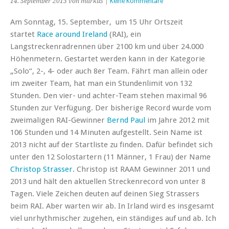
14. September 2013 von markus |
Keine Kommentare
Am Sonntag, 15. September, um 15 Uhr Ortszeit
startet
Race around Ireland
(RAI), ein
Langstreckenradrennen über 2100 km und über 24.000
Höhenmetern. Gestartet werden kann in der Kategorie
„Solo“, 2-, 4- oder auch 8er Team. Fährt man allein oder
im zweiter Team, hat man ein Stundenlimit von 132
Stunden. Den vier- und achter-Team stehen maximal 96
Stunden zur Verfügung. Der bisherige Record wurde vom
zweimaligen RAI-Gewinner
Bernd Paul
im Jahre 2012 mit
106 Stunden und 14 Minuten aufgestellt. Sein Name ist
2013 nicht auf der Startliste zu finden. Dafür befindet sich
unter den 12 Solostartern (11 Männer, 1 Frau) der Name
Christop Strasser
. Christop ist RAAM Gewinner 2011 und
2013 und hält den aktuellen Streckenrecord von unter 8
Tagen. Viele Zeichen deuten auf deinen Sieg Strassers
beim RAI. Aber warten wir ab. In Irland wird es insgesamt
viel unrhythmischer zugehen, ein ständiges auf und ab. Ich