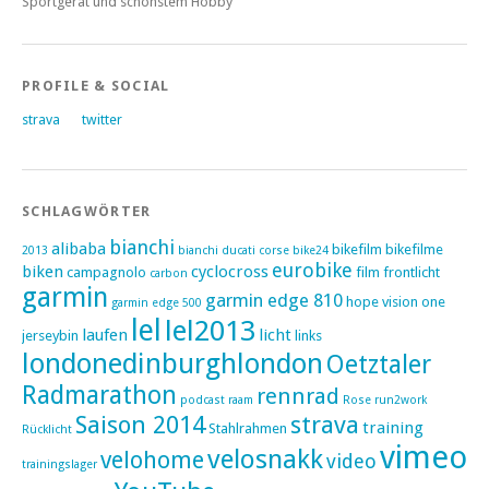
Sportgerät und schönstem Hobby
PROFILE & SOCIAL
strava
twitter
SCHLAGWÖRTER
bianchi
alibaba
bikefilm
bikefilme
2013
bianchi ducati corse
bike24
eurobike
biken
cyclocross
campagnolo
film
frontlicht
carbon
garmin
garmin edge 810
hope vision one
garmin edge 500
lel
lel2013
laufen
licht
jerseybin
links
londonedinburghlondon
Oetztaler
Radmarathon
rennrad
podcast
raam
Rose
run2work
Saison 2014
strava
training
Stahlrahmen
Rücklicht
vimeo
velosnakk
velohome
video
trainingslager