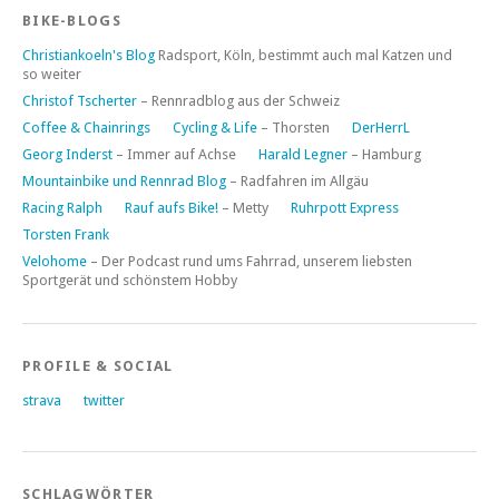
BIKE-BLOGS
Christiankoeln's Blog
Radsport, Köln, bestimmt auch mal Katzen und
so weiter
Christof Tscherter
– Rennradblog aus der Schweiz
Coffee & Chainrings
Cycling & Life
– Thorsten
DerHerrL
Georg Inderst
– Immer auf Achse
Harald Legner
– Hamburg
Mountainbike und Rennrad Blog
– Radfahren im Allgäu
Racing Ralph
Rauf aufs Bike!
– Metty
Ruhrpott Express
Torsten Frank
Velohome
– Der Podcast rund ums Fahrrad, unserem liebsten
Sportgerät und schönstem Hobby
PROFILE & SOCIAL
strava
twitter
SCHLAGWÖRTER