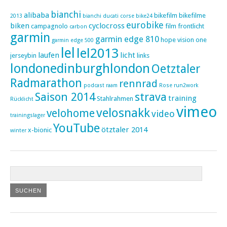
bianchi
alibaba
bikefilm
bikefilme
2013
bianchi ducati corse
bike24
eurobike
biken
cyclocross
campagnolo
film
frontlicht
carbon
garmin
garmin edge 810
hope vision one
garmin edge 500
lel
lel2013
laufen
licht
jerseybin
links
londonedinburghlondon
Oetztaler
Radmarathon
rennrad
podcast
raam
Rose
run2work
Saison 2014
strava
training
Stahlrahmen
Rücklicht
vimeo
velosnakk
velohome
video
trainingslager
YouTube
ötztaler 2014
x-bionic
winter