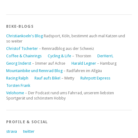
BIKE-BLOGS
Christiankoeln's Blog
Radsport, Köln, bestimmt auch mal Katzen und
so weiter
Christof Tscherter
– Rennradblog aus der Schweiz
Coffee & Chainrings
Cycling & Life
– Thorsten
DerHerrL
Georg Inderst
– Immer auf Achse
Harald Legner
– Hamburg
Mountainbike und Rennrad Blog
– Radfahren im Allgäu
Racing Ralph
Rauf aufs Bike!
– Metty
Ruhrpott Express
Torsten Frank
Velohome
– Der Podcast rund ums Fahrrad, unserem liebsten
Sportgerät und schönstem Hobby
PROFILE & SOCIAL
strava
twitter