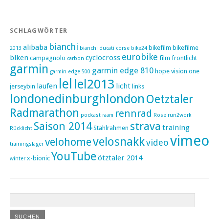
SCHLAGWÖRTER
bianchi
alibaba
bikefilm
bikefilme
2013
bianchi ducati corse
bike24
eurobike
biken
cyclocross
campagnolo
film
frontlicht
carbon
garmin
garmin edge 810
hope vision one
garmin edge 500
lel
lel2013
laufen
licht
jerseybin
links
londonedinburghlondon
Oetztaler
Radmarathon
rennrad
podcast
raam
Rose
run2work
Saison 2014
strava
training
Stahlrahmen
Rücklicht
vimeo
velosnakk
velohome
video
trainingslager
YouTube
ötztaler 2014
x-bionic
winter