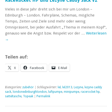
RaceRocket HP und Lezyne Caddy Sack V2
Vieles in diese Jahr dreht sich bei mir um London –
Edinburgh – London. Fahrpläne, Schemas, mögliche
Tempo, Zeiten und Ziele sind mehr oder wenig
Omnipräsent, bei jeder Ausfahrt „Thema in meinem Kopf“,
genauso wie die Angst bzw. Respekt vor der …
Weiterlesen
→
Teilen auf:
X
Facebook
E-Mail
Kategorien:
zubehör
| Schlagwörter:
lel
,
lel2013
,
Lezyne
,
lezyne caddy
sack
,
londonedinburghlondon
,
luftpumpe
,
minipumpe
,
racerocket hp
,
satteltasche
,
Topeak
|
Permalink