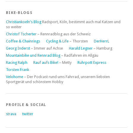
BIKE-BLOGS
Christiankoeln's Blog
Radsport, Köln, bestimmt auch mal Katzen und
so weiter
Christof Tscherter
– Rennradblog aus der Schweiz
Coffee & Chainrings
Cycling & Life
– Thorsten
DerHerrL
Georg Inderst
– Immer auf Achse
Harald Legner
– Hamburg
Mountainbike und Rennrad Blog
– Radfahren im Allgäu
Racing Ralph
Rauf aufs Bike!
– Metty
Ruhrpott Express
Torsten Frank
Velohome
– Der Podcast rund ums Fahrrad, unserem liebsten
Sportgerät und schönstem Hobby
PROFILE & SOCIAL
strava
twitter