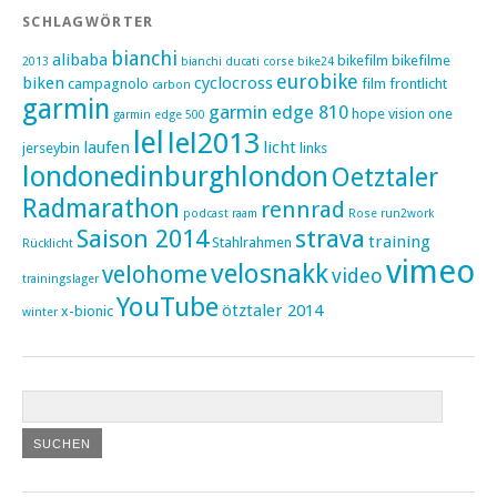
SCHLAGWÖRTER
bianchi
alibaba
bikefilm
bikefilme
2013
bianchi ducati corse
bike24
eurobike
biken
cyclocross
campagnolo
film
frontlicht
carbon
garmin
garmin edge 810
hope vision one
garmin edge 500
lel
lel2013
laufen
licht
jerseybin
links
londonedinburghlondon
Oetztaler
Radmarathon
rennrad
podcast
raam
Rose
run2work
Saison 2014
strava
training
Stahlrahmen
Rücklicht
vimeo
velosnakk
velohome
video
trainingslager
YouTube
ötztaler 2014
x-bionic
winter