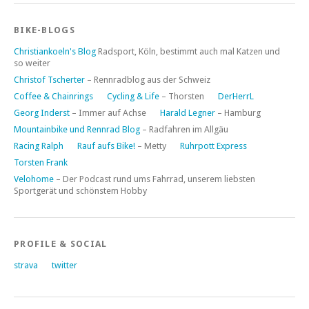
BIKE-BLOGS
Christiankoeln's Blog
Radsport, Köln, bestimmt auch mal Katzen und
so weiter
Christof Tscherter
– Rennradblog aus der Schweiz
Coffee & Chainrings
Cycling & Life
– Thorsten
DerHerrL
Georg Inderst
– Immer auf Achse
Harald Legner
– Hamburg
Mountainbike und Rennrad Blog
– Radfahren im Allgäu
Racing Ralph
Rauf aufs Bike!
– Metty
Ruhrpott Express
Torsten Frank
Velohome
– Der Podcast rund ums Fahrrad, unserem liebsten
Sportgerät und schönstem Hobby
PROFILE & SOCIAL
strava
twitter