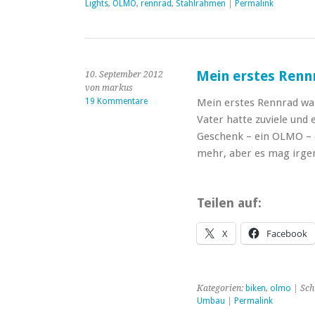
Lights
,
OLMO
,
rennrad
,
Stahlrahmen
|
Permalink
Mein erstes Renn
10. September 2012
von markus
19 Kommentare
Mein erstes Rennrad war
Vater hatte zuviele und 
Geschenk – ein OLMO – d
mehr, aber es mag irg
Teilen auf:
X
Facebook
Kategorien:
biken
,
olmo
| Sch
Umbau
|
Permalink