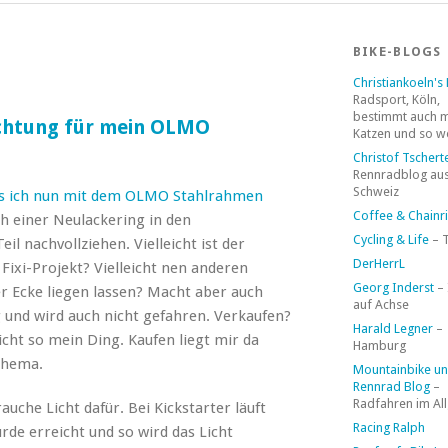
BIKE-BLOGS
Christiankoeln's
Radsport, Köln,
bestimmt auch 
uchtung für mein OLMO
Katzen und so w
Christof Tschert
Rennradblog aus
Schweiz
as ich nun mit dem OLMO Stahlrahmen
Coffee & Chainr
ch einer Neulackering in den
Cycling & Life
– 
 nachvollziehen. Vielleicht ist der
DerHerrL
Fixi-Projekt? Vielleicht nen anderen
Georg Inderst
–
 Ecke liegen lassen? Macht aber auch
auf Achse
 und wird auch nicht gefahren. Verkaufen?
Harald Legner
–
icht so mein Ding. Kaufen liegt mir da
Hamburg
Thema.
Mountainbike u
Rennrad Blog
–
Radfahren im Al
uche Licht dafür. Bei Kickstarter läuft
Racing Ralph
de erreicht und so wird das Licht