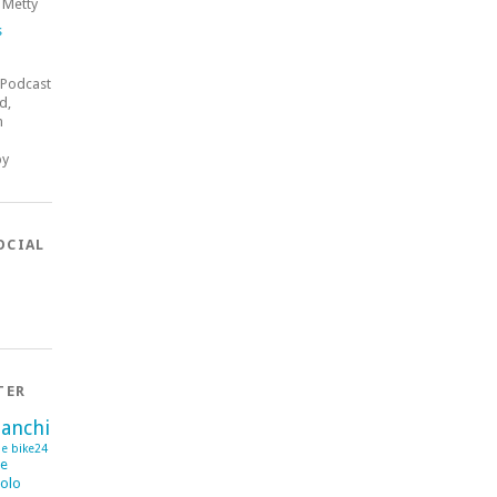
 Metty
s
 Podcast
d,
n
by
OCIAL
TER
ianchi
se
bike24
me
olo