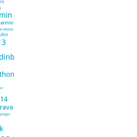
ss
m
min
armin
e vision
ufen
13
dinburghlondon
r
thon
se
t
014
trava
gslager
k