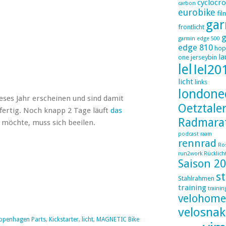
cyclocro
carbon
eurobike
fil
gar
frontlicht
g
garmin edge 500
edge 810
hop
la
one
jerseybin
lel
lel20
licht
links
londone
ses Jahr erscheinen und sind damit
Oetztale
fertig. Noch knapp 2 Tage läuft
das
Radmara
n möchte, muss sich beeilen.
podcast
raam
rennrad
Ro
run2work
Rücklich
Saison 2
s
Stahlrahmen
training
trainin
velohome
velosnak
openhagen Parts
,
Kickstarter
,
licht
,
MAGNETIC Bike