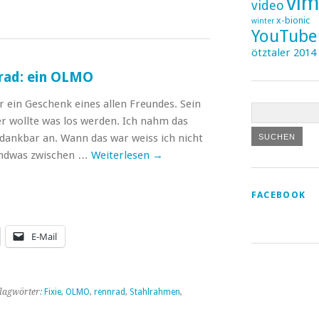
vi
video
x-bionic
winter
YouTube
ötztaler 2014
rad: ein OLMO
 ein Geschenk eines allen Freundes. Sein
er wollte was los werden. Ich nahm das
ankbar an. Wann das war weiss ich nicht
endwas zwischen …
Weiterlesen
→
FACEBOOK
E-Mail
lagwörter:
Fixie
,
OLMO
,
rennrad
,
Stahlrahmen
,