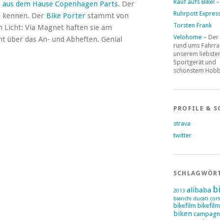
Rauf aufs Bike!
–
 aus dem Hause Copenhagen Parts
. Der
Ruhrpott Expres
 kennen. Der
Bike Porter
stammt von
Torsten Frank
 Licht: Via Magnet haften sie am
Velohome
– Der
ht über das An- und Abheften. Genial
rund ums Fahrra
unserem liebste
Sportgerät und
schönstem Hob
PROFILE & S
strava
twitter
SCHLAGWÖR
b
alibaba
2013
bianchi ducati cor
bikefilm
bikefil
biken
campagn