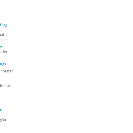
 Blog
mal
eiter
er
–
 der
ings
Thorsten
 Immer
nd
lgäu