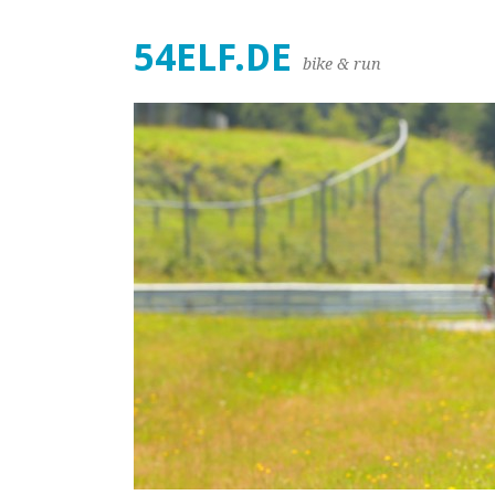
54ELF.DE
bike & run