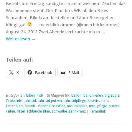
Bereits am Freitag kündigte ich an in welchem Zeichen das
Wochenende steht: Der Plan fürs WE: ab den Bikes
Schrauben, Bikekram bestellen und ähm Biken gehen.
Klingt gut
— meerblickzimmer (@meerblickzimmer)
August 24, 2012 Zwei Abende verbrachte ich in …
Weiterlesen
→
Teilen auf:
X
Facebook
E-Mail
Kategorien:
biken
,
mtb
| Schlagwörter:
ballon
,
ballonreifen
,
big apple
,
Crossride
,
fahrrad
,
fahrrad putzen
,
fahrradpflege
,
kasette
,
kette
,
kettenblatt
,
Marvic
,
Marvic Crossride
,
moutainbike
,
mtb
,
pflege
,
putzen
,
reifen
,
ritzel
,
schlauchreifen
,
schwalbe
,
zahnkranz
|
Permalink