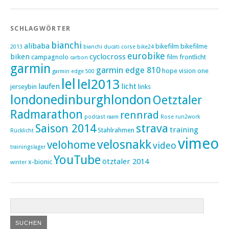
SCHLAGWÖRTER
bianchi
alibaba
bikefilm
bikefilme
2013
bianchi ducati corse
bike24
eurobike
biken
cyclocross
campagnolo
film
frontlicht
carbon
garmin
garmin edge 810
hope vision one
garmin edge 500
lel
lel2013
laufen
licht
jerseybin
links
londonedinburghlondon
Oetztaler
Radmarathon
rennrad
podcast
raam
Rose
run2work
Saison 2014
strava
training
Stahlrahmen
Rücklicht
vimeo
velosnakk
velohome
video
trainingslager
YouTube
ötztaler 2014
x-bionic
winter