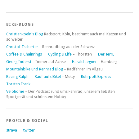
BIKE-BLOGS
Christiankoeln's Blog
Radsport, Köln, bestimmt auch mal Katzen und
so weiter
Christof Tscherter
– Rennradblog aus der Schweiz
Coffee & Chainrings
Cycling & Life
– Thorsten
DerHerrL
Georg Inderst
– Immer auf Achse
Harald Legner
– Hamburg
Mountainbike und Rennrad Blog
– Radfahren im Allgäu
Racing Ralph
Rauf aufs Bike!
– Metty
Ruhrpott Express
Torsten Frank
Velohome
– Der Podcast rund ums Fahrrad, unserem liebsten
Sportgerät und schönstem Hobby
PROFILE & SOCIAL
strava
twitter