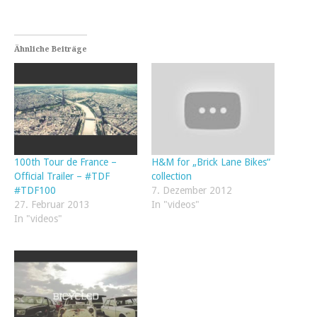
Ähnliche Beiträge
100th Tour de France –
H&M for „Brick Lane Bikes“
Official Trailer – #TDF
collection
#TDF100
7. Dezember 2012
27. Februar 2013
In "videos"
In "videos"