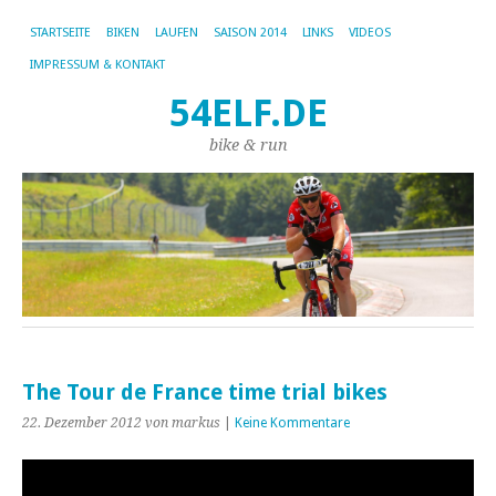
STARTSEITE
BIKEN
LAUFEN
SAISON 2014
LINKS
VIDEOS
IMPRESSUM & KONTAKT
54ELF.DE
bike & run
The Tour de France time trial bikes
22. Dezember 2012
von markus
|
Keine Kommentare