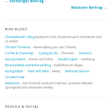
← Vorheriger Beitrag
Nächster Beitrag →
BIKE-BLOGS
Christiankoeln's Blog
Radsport, Köln, bestimmt auch mal Katzen und
so weiter
Christof Tscherter
– Rennradblog aus der Schweiz
Coffee & Chainrings
Cycling & Life
– Thorsten
DerHerrL
Georg Inderst
– Immer auf Achse
Harald Legner
– Hamburg
Mountainbike und Rennrad Blog
– Radfahren im Allgäu
Racing Ralph
Rauf aufs Bike!
– Metty
Ruhrpott Express
Torsten Frank
Velohome
– Der Podcast rund ums Fahrrad, unserem liebsten
Sportgerät und schönstem Hobby
PROFILE & SOCIAL