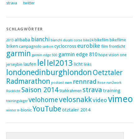
strava
twitter
SCHLAGWÖRTER
bianchi
alibaba
bikefilm
bikefilme
2013
bianchi ducati corse
bike24
eurobike
biken
cyclocross
campagnolo
film
frontlicht
carbon
garmin
garmin edge 810
hope vision one
garmin edge 500
lel
lel2013
laufen
licht
jerseybin
links
londonedinburghlondon
Oetztaler
Radmarathon
rennrad
podcast
raam
Rose
run2work
Saison 2014
strava
training
Stahlrahmen
Rücklicht
vimeo
velosnakk
velohome
video
trainingslager
YouTube
ötztaler 2014
x-bionic
winter