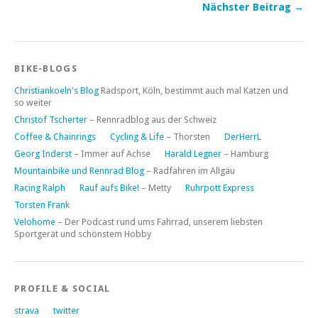
Nächster Beitrag →
BIKE-BLOGS
Christiankoeln's Blog
Radsport, Köln, bestimmt auch mal Katzen und
so weiter
Christof Tscherter
– Rennradblog aus der Schweiz
Coffee & Chainrings
Cycling & Life
– Thorsten
DerHerrL
Georg Inderst
– Immer auf Achse
Harald Legner
– Hamburg
Mountainbike und Rennrad Blog
– Radfahren im Allgäu
Racing Ralph
Rauf aufs Bike!
– Metty
Ruhrpott Express
Torsten Frank
Velohome
– Der Podcast rund ums Fahrrad, unserem liebsten
Sportgerät und schönstem Hobby
PROFILE & SOCIAL
strava
twitter