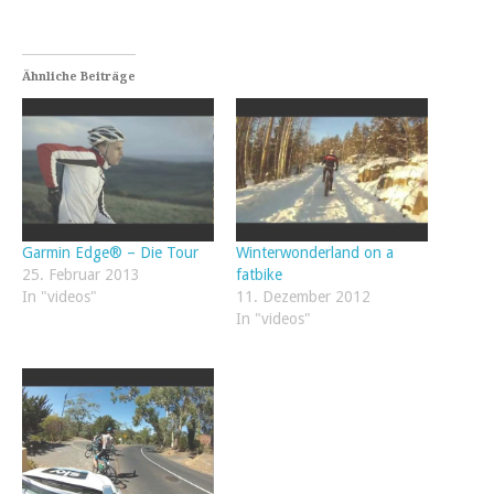
Ähnliche Beiträge
Garmin Edge® – Die Tour
Winterwonderland on a
25. Februar 2013
fatbike
In "videos"
11. Dezember 2012
In "videos"