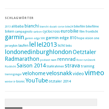
SCHLAGWÖRTER
bianchi
alibaba
bikefilm
bikefilme
2013
bianchi ducati corse
bike24
eurobike
biken
cyclocross
campagnolo
film
frontlicht
carbon
garmin
garmin edge 810
hope vision one
garmin edge 500
lel
lel2013
laufen
licht
jerseybin
links
londonedinburghlondon
Oetztaler
Radmarathon
rennrad
podcast
raam
Rose
run2work
Saison 2014
strava
training
Stahlrahmen
Rücklicht
vimeo
velosnakk
velohome
video
trainingslager
YouTube
ötztaler 2014
x-bionic
winter