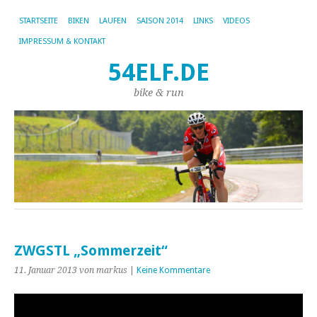
STARTSEITE
BIKEN
LAUFEN
SAISON 2014
LINKS
VIDEOS
IMPRESSUM & KONTAKT
54ELF.DE
bike & run
ZWGSTL „Sommerzeit“
11. Januar 2013
von markus
|
Keine Kommentare