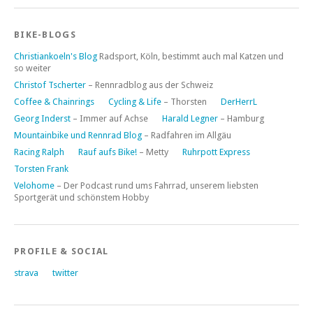
BIKE-BLOGS
Christiankoeln's Blog
Radsport, Köln, bestimmt auch mal Katzen und
so weiter
Christof Tscherter
– Rennradblog aus der Schweiz
Coffee & Chainrings
Cycling & Life
– Thorsten
DerHerrL
Georg Inderst
– Immer auf Achse
Harald Legner
– Hamburg
Mountainbike und Rennrad Blog
– Radfahren im Allgäu
Racing Ralph
Rauf aufs Bike!
– Metty
Ruhrpott Express
Torsten Frank
Velohome
– Der Podcast rund ums Fahrrad, unserem liebsten
Sportgerät und schönstem Hobby
PROFILE & SOCIAL
strava
twitter