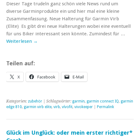
Dieser Tage trudeln ganz schön viele News rund um
diverse Garminprodukte ein und hier mal eine kleine
Zusammenfassung. Neue Halterung für Garmin Virb
(Elite) Es gibt drei neue Halterungen wobei eine eventuell
für uns Biker interessant sein könnte. Zumindest für …
Weiterlesen
→
Teilen auf:
X
Facebook
E-Mail
Kategorien:
zubehör
| Schlagwörter:
garmin
,
garmin connect IQ
,
garmin
edge 810
,
garmin virb elite
,
virb
,
vívofit
,
vivokeeper
|
Permalink
Glück im Unglück: oder mein erster richtiger*