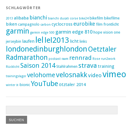
SCHLAGWÖRTER
bianchi
alibaba
bikefilm
bikefilme
2013
bianchi ducati corse
bike24
eurobike
biken
cyclocross
campagnolo
film
frontlicht
carbon
garmin
garmin edge 810
hope vision one
garmin edge 500
lel
lel2013
laufen
licht
jerseybin
links
londonedinburghlondon
Oetztaler
Radmarathon
rennrad
podcast
raam
Rose
run2work
Saison 2014
strava
training
Stahlrahmen
Rücklicht
vimeo
velosnakk
velohome
video
trainingslager
YouTube
ötztaler 2014
x-bionic
winter