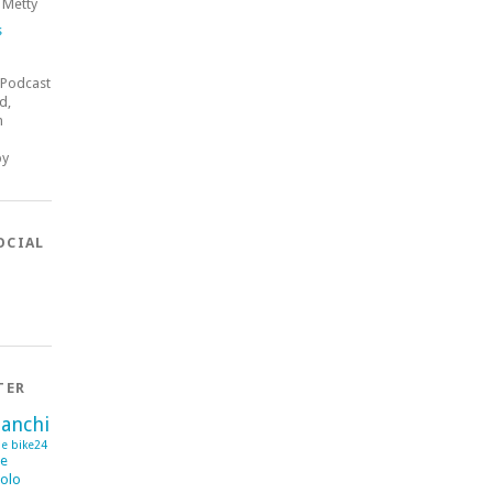
 Metty
s
 Podcast
d,
n
by
OCIAL
TER
ianchi
se
bike24
me
olo