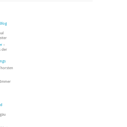
 Blog
mal
eiter
er
–
 der
ings
Thorsten
 Immer
nd
lgäu