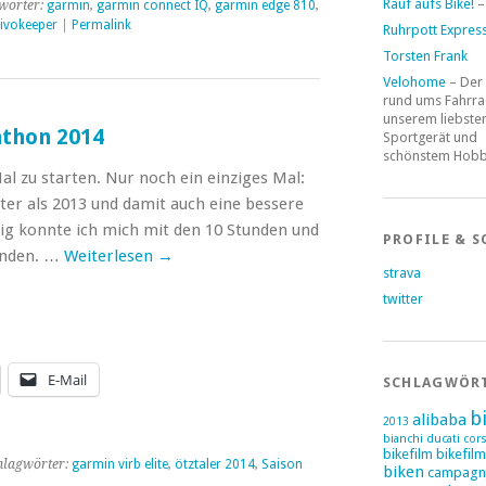
Rauf aufs Bike!
–
wörter:
garmin
,
garmin connect IQ
,
garmin edge 810
,
ivokeeper
|
Permalink
Ruhrpott Expres
Torsten Frank
Velohome
– Der
rund ums Fahrra
unserem liebste
athon 2014
Sportgerät und
schönstem Hob
l zu starten. Nur noch ein einziges Mal:
er als 2013 und damit auch eine bessere
tig konnte ich mich mit den 10 Stunden und
PROFILE & S
unden. …
Weiterlesen
→
strava
twitter
E-Mail
SCHLAGWÖR
b
alibaba
2013
bianchi ducati cor
bikefilm
bikefil
hlagwörter:
garmin virb elite
,
ötztaler 2014
,
Saison
biken
campagn