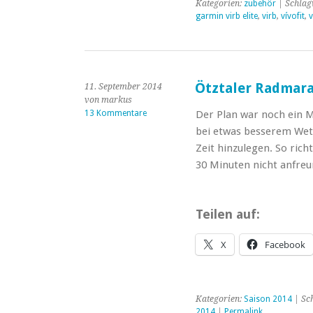
Kategorien:
zubehör
| Schlag
garmin virb elite
,
virb
,
vívofit
,
v
Ötztaler Radmar
11. September 2014
von markus
13 Kommentare
Der Plan war noch ein Ma
bei etwas besserem Wett
Zeit hinzulegen. So rich
30 Minuten nicht anfre
Teilen auf:
X
Facebook
Kategorien:
Saison 2014
| Sc
2014
|
Permalink