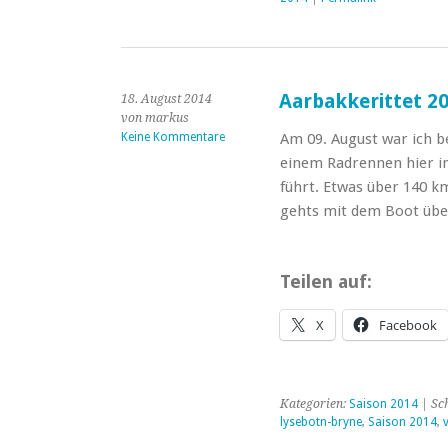
Aarbakkerittet 2
18. August 2014
von markus
Keine Kommentare
Am 09. August war ich be
einem Radrennen hier i
führt. Etwas über 140 k
gehts mit dem Boot übe
Teilen auf:
X
Facebook
Kategorien:
Saison 2014
| Sc
lysebotn-bryne
,
Saison 2014
,