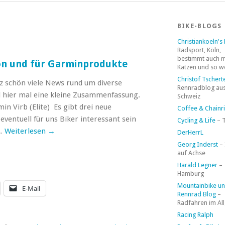
BIKE-BLOGS
Christiankoeln's
Radsport, Köln,
bestimmt auch 
on und für Garminprodukte
Katzen und so w
Christof Tschert
z schön viele News rund um diverse
Rennradblog aus
 hier mal eine kleine Zusammenfassung.
Schweiz
n Virb (Elite) Es gibt drei neue
Coffee & Chainr
ventuell für uns Biker interessant sein
Cycling & Life
– 
 …
Weiterlesen
→
DerHerrL
Georg Inderst
–
auf Achse
Harald Legner
–
Hamburg
Mountainbike u
E-Mail
Rennrad Blog
–
Radfahren im Al
Racing Ralph