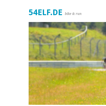
54ELF.DE
bike & run