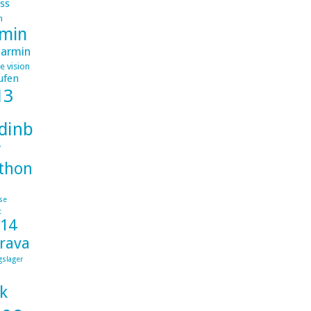
ss
m
min
armin
e vision
ufen
13
dinburghlondon
r
thon
se
t
014
trava
gslager
k