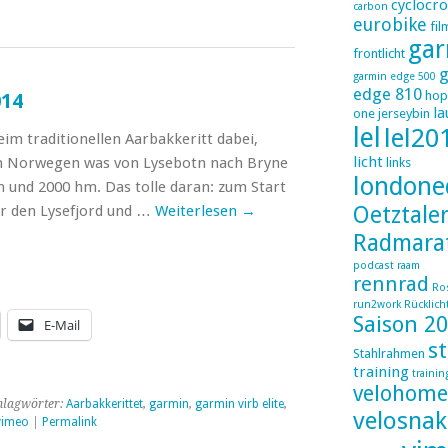
cyclocro
carbon
eurobike
fil
gar
frontlicht
g
garmin edge 500
edge 810
hop
014
la
one
jerseybin
lel
lel20
im traditionellen Aarbakkeritt dabei,
licht
n Norwegen was von Lysebotn nach Bryne
links
londone
m und 2000 hm. Das tolle daran: zum Start
Oetztale
r den Lysefjord und …
Weiterlesen
→
Radmara
podcast
raam
rennrad
Ro
run2work
Rücklich
Saison 2
E-Mail
s
Stahlrahmen
training
trainin
velohome
hlagwörter:
Aarbakkerittet
,
garmin
,
garmin virb elite
,
velosnak
vimeo
|
Permalink