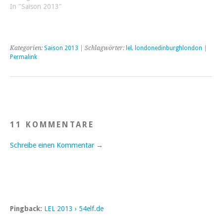
aber den schriftlichen hier
In "Saison 2013"
im Blog nicht ersetzt. Viel
Spass beim hören -
Feedback wie immer…
Kategorien:
Saison 2013
| Schlagwörter:
lel
,
londonedinburghlondon
|
Permalink
11 KOMMENTARE
Schreibe einen Kommentar →
Pingback:
LEL 2013 › 54elf.de