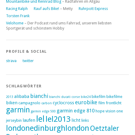
Mountainbike und Rennrad Blog
– Radfahren im Allgäu
Racing Ralph
Rauf aufs Bike!
– Metty
Ruhrpott Express
Torsten Frank
Velohome
– Der Podcast rund ums Fahrrad, unserem liebsten
Sportgerät und schönstem Hobby
PROFILE & SOCIAL
strava
twitter
SCHLAGWÖRTER
bianchi
alibaba
bikefilm
bikefilme
2013
bianchi ducati corse
bike24
eurobike
biken
cyclocross
campagnolo
film
frontlicht
carbon
garmin
garmin edge 810
hope vision one
garmin edge 500
lel
lel2013
laufen
licht
jerseybin
links
londonedinburghlondon
Oetztaler