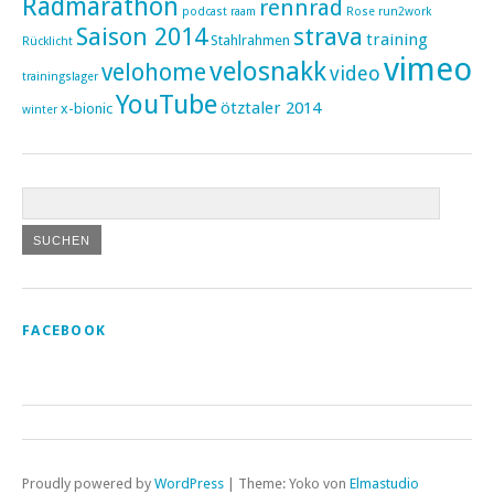
Radmarathon
rennrad
podcast
raam
Rose
run2work
Saison 2014
strava
training
Stahlrahmen
Rücklicht
vimeo
velosnakk
velohome
video
trainingslager
YouTube
ötztaler 2014
x-bionic
winter
FACEBOOK
Proudly powered by
WordPress
|
Theme: Yoko von
Elmastudio