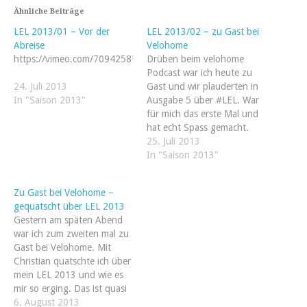
Ähnliche Beiträge
LEL 2013/01 – Vor der
LEL 2013/02 – zu Gast bei
Abreise
Velohome
https://vimeo.com/70942587
Drüben beim velohome
Podcast war ich heute zu
24. Juli 2013
Gast und wir plauderten in
In "Saison 2013"
Ausgabe 5 über #LEL. War
für mich das erste Mal und
hat echt Spass gemacht.
Hoffe die Stunde unterhält
25. Juli 2013
Euch und langweilt nicht ;)
In "Saison 2013"
Zu Gast bei Velohome –
gequatscht über LEL 2013
Gestern am späten Abend
war ich zum zweiten mal zu
Gast bei Velohome. Mit
Christian quatschte ich über
mein LEL 2013 und wie es
mir so erging. Das ist quasi
ein erster Rückblick, der
6. August 2013