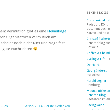
BIKE-BLOGS
Christiankoeln's
Radsport, Köln,
bestimmt auch 
n: Vermutlich gibt es eine
Neuauflage
Katzen und so w
der Organisatoren vermutlich am
Christof Tschert
cheint noch nicht Niet und Nagelfest,
Rennradblog aus
Schweiz
al gute Nachrichten
Coffee & Chainr
Cycling & Life
– 
DerHerrL
Georg Inderst
–
auf Achse
Harald Legner
–
Hamburg
Mountainbike u
Rennrad Blog
–
Radfahren im Al
Racing Ralph
– ich
Saison 2014 – erste Gedanken