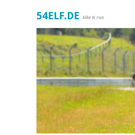
54ELF.DE
bike & run