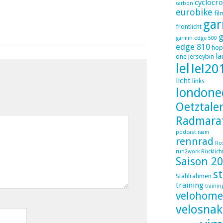
cyclocro
carbon
eurobike
fil
gar
frontlicht
g
garmin edge 500
edge 810
hop
la
one
jerseybin
lel
lel20
licht
links
londone
Oetztale
Radmara
podcast
raam
rennrad
Ro
run2work
Rücklich
Saison 2
s
Stahlrahmen
training
trainin
velohome
velosnak