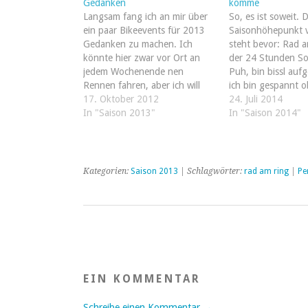
Gedanken
komme
Langsam fang ich an mir über
So, es ist soweit. 
ein paar Bikeevents für 2013
Saisonhöhepunkt 
Gedanken zu machen. Ich
steht bevor: Rad a
könnte hier zwar vor Ort an
der 24 Stunden So
jedem Wochenende nen
Puh, bin bissl auf
Rennen fahren, aber ich will
ich bin gespannt 
gern etwas rumreisen und das
17. Oktober 2012
Trainingsstand wirk
24. Juli 2014
muss etwas geplant werden.
In "Saison 2013"
schlecht ist er auf 
In "Saison 2014"
2013 kann ich mir ein paar
Die Zahlen sind nic
Touren vorstellen die eine
knappe 4500 km u
etwas längere…
hm…
Kategorien:
Saison 2013
| Schlagwörter:
rad am ring
|
Pe
EIN KOMMENTAR
Schreibe einen Kommentar →