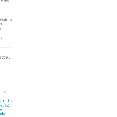
 Metty
s
 Podcast
d,
n
by
OCIAL
TER
ianchi
se
bike24
me
olo