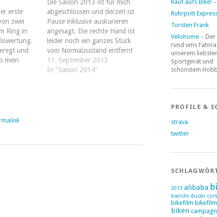
Rauf aufs Bike!
–
Die Saison 2013 ist für mich
Der erste
abgeschlossen und derzeit ist
Ruhrpott Expres
von zwei
Pause inklusive auskurieren
Torsten Frank
m Ring in
angesagt. Die rechte Hand ist
Velohome
– Der
lowertung.
leider noch ein ganzes Stück
rund ums Fahrra
geregt und
vom Normalzustand entfernt
unserem liebste
ob mein
und der Ötztaler hat mich im
11. September 2013
Sportgerät und
schönstem Hob
lich so
Heilungsprozess eher einen
In "Saison 2014"
mich wirkt.
Schritt zurückgeworfen. Aber
ht so dolle:
darum soll es nicht gehen.
nd 50.000
Vielmehr drehen sich einige
PROFILE & S
Gedanken bei mir…
rmalink
strava
twitter
SCHLAGWÖR
b
alibaba
2013
bianchi ducati cor
bikefilm
bikefil
biken
campagn