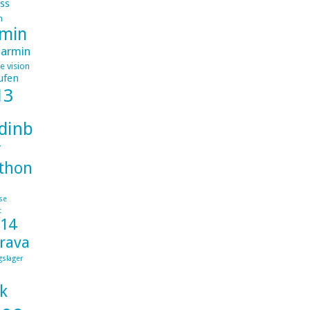
ss
m
min
armin
e vision
ufen
13
dinburghlondon
r
thon
se
t
014
trava
gslager
k