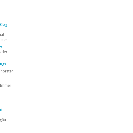
 Blog
mal
eiter
er
–
 der
ings
Thorsten
 Immer
nd
lgäu