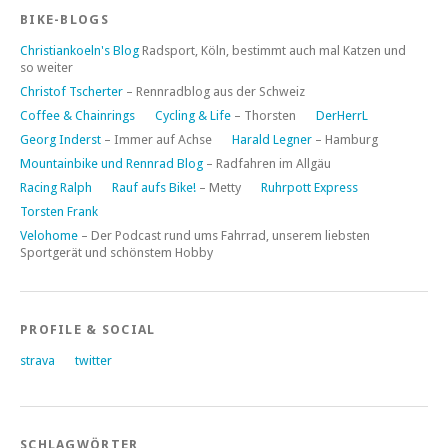
BIKE-BLOGS
Christiankoeln's Blog
Radsport, Köln, bestimmt auch mal Katzen und
so weiter
Christof Tscherter
– Rennradblog aus der Schweiz
Coffee & Chainrings
Cycling & Life
– Thorsten
DerHerrL
Georg Inderst
– Immer auf Achse
Harald Legner
– Hamburg
Mountainbike und Rennrad Blog
– Radfahren im Allgäu
Racing Ralph
Rauf aufs Bike!
– Metty
Ruhrpott Express
Torsten Frank
Velohome
– Der Podcast rund ums Fahrrad, unserem liebsten
Sportgerät und schönstem Hobby
PROFILE & SOCIAL
strava
twitter
SCHLAGWÖRTER