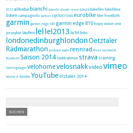
bianchi
alibaba
bikefilm
bikefilme
2013
bianchi ducati corse
bike24
eurobike
biken
cyclocross
campagnolo
film
frontlicht
carbon
garmin
garmin edge 810
hope vision one
garmin edge 500
lel
lel2013
laufen
licht
jerseybin
links
londonedinburghlondon
Oetztaler
Radmarathon
rennrad
podcast
raam
Rose
run2work
Saison 2014
strava
training
Stahlrahmen
Rücklicht
vimeo
velosnakk
velohome
video
trainingslager
YouTube
ötztaler 2014
x-bionic
winter